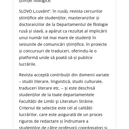
științei filologice.
SLOVO („cuvânt”, în rusă), revista cercurilor
științifice ale studenților, masteranzilor și
doctoranzilor de la Departamentul de filologie
rusă și slavă, a apărut ca rezultat al implicării
unui număr tot mai mare de studenți în
sesiunile de comunicări științifice, în proiecte
și concursuri de traduceri, oferindu-le o
platformă unde să poată să-și publice
lucrările.
Revista acceptă contribuții din domenii variate
– studii literare, lingvistică, studii culturale,
traduceri literare etc. – și este deschisă
studenților de la toate departamentele
Facultății de Limbi şi Literaturi Străine.
Criteriul de selecție este cel al calității
lucrărilor, care este asigurată de un proces
riguros de redactare și îndrumare a
studenților de către profesorii coordonatori și