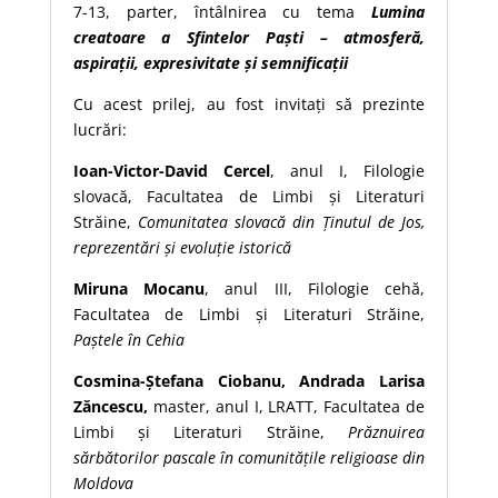
7-13, parter, întâlnirea cu tema
Lumina
creatoare a Sfintelor Paști – atmosferă,
aspirații, expresivitate și semnificații
Cu acest prilej, au fost invitați să prezinte
lucrări:
Ioan-Victor-David Cercel
, anul I, Filologie
slovacă, Facultatea de Limbi și Literaturi
Străine,
Comunitatea slovacă din Ținutul de Jos,
reprezentări și evoluție istorică
Miruna Mocanu
, anul III, Filologie cehă,
Facultatea de Limbi și Literaturi Străine,
Paștele în Cehia
Cosmina-Ștefana Ciobanu, Andrada Larisa
Zăncescu,
master, anul I, LRATT, Facultatea de
Limbi și Literaturi Străine,
Prăznuirea
sărbătorilor pascale în comunitățile religioase din
Moldova