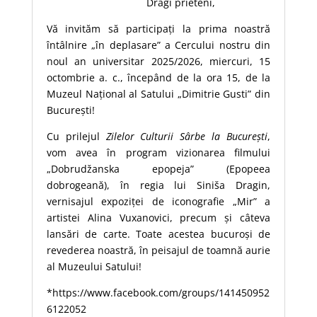
Dragi prieteni,
Vă invităm să participați la prima noastră
întâlnire „în deplasare” a Cercului nostru din
noul an universitar 2025/2026, miercuri, 15
octombrie a. c., începând de la ora 15, de la
Muzeul Național al Satului „Dimitrie Gusti” din
București!
Cu prilejul
Zilelor Culturii Sârbe la București
,
vom avea în program vizionarea filmului
„Dobrudžanska epopeja” (Epopeea
dobrogeană), în regia lui Siniša Dragin,
vernisajul expoziței de iconografie „Mir” a
artistei Alina Vuxanovici, precum și câteva
lansări de carte. Toate acestea bucuroși de
revederea noastră, în peisajul de toamnă aurie
al Muzeului Satului!
*https://www.facebook.com/groups/141450952
6122052