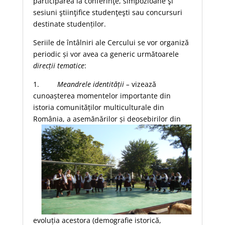
participarea la conferinţe, simpozioane şi
sesiuni ştiinţifice studenţeşti sau concursuri
destinate studenților.
Seriile de întâlniri ale Cercului se vor organiză
periodic și vor avea ca generic următoarele
direcții tematice
:
1.
Meandrele identității –
vizează
cunoașterea momentelor importante din
istoria comunităților multiculturale din
România, a
asemănărilor și deosebirilor din
evoluția acestora (demografie istorică,