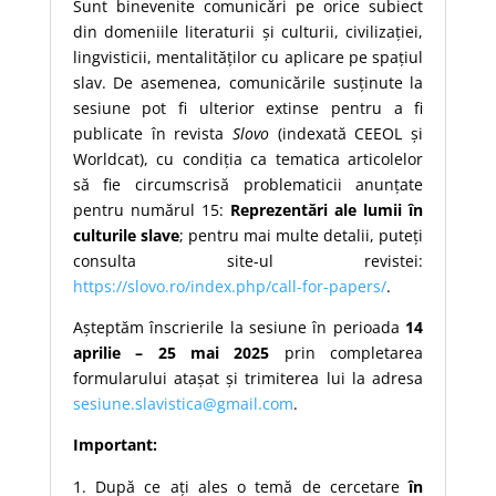
Sunt binevenite comunicări pe orice subiect
din domeniile literaturii și culturii, civilizației,
lingvisticii, mentalităților cu aplicare pe spațiul
slav. De asemenea, comunicările susținute la
sesiune pot fi ulterior extinse pentru a fi
publicate în revista
Slovo
(indexată CEEOL și
Worldcat), cu condiția ca tematica articolelor
să fie circumscrisă problematicii anunțate
pentru numărul 15:
Reprezentări ale lumii în
culturile slave
; pentru mai multe detalii, puteți
consulta site-ul revistei:
https://slovo.ro/index.php/call-for-papers/
.
Așteptăm înscrierile la sesiune în perioada
14
aprilie – 25 mai 2025
prin completarea
formularului atașat și trimiterea lui la adresa
sesiune.slavistica@gmail.com
.
Important:
După ce ați ales o temă de cercetare
în