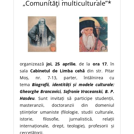
„Comunităţi multiculturale”*
organizează
joi, 25 aprilie
, de la
ora
17
, în
sala
Cabinetul de Limba cehă
din str. Pitar
Moș, nr. 7-13, parter, întâlnirea cu
tema
Biografii, identități și modele culturale
:
Gheorghe Brancovici, Sofronie Vraceanski, B. P.
Hasdeu
. Sunt invitați să participe studenții,
masteranzii, doctoranzii din domeniul
științelor umaniste (filologie, studii culturale,
istorie, filosofie, jurnalistică, relații
internaționale, drept, teologie), profesorii și
cercetătorii.