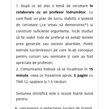
După ce ați ales o temă de cercetare
în
colaborare cu un profesor îndrumător
, cu
care fixați un plan de lucru, stabiliți o ipoteză
de cercetare („ce vreau să demonstrez?”) și
construiți suficiente argumente, încât studiul
să fie viabil. Este de preferat să evitați temele
prea generale sau excesiv abordate. Puteți
extinde lucrări/eseuri pe care le-ați conceput
pentru cursuri sau seminare și care au fost
apreciate de profesori.
Comunicarea trebuie să se încadreze în
15
minute
, ceea ce înseamnă aprox.
5 pagini
cu
TNR 12, spațiere la 1.5 rânduri.
Sesiunea științifică este o ocazie foarte bună
pentru:
conceperea și redactarea lucrării de licență,