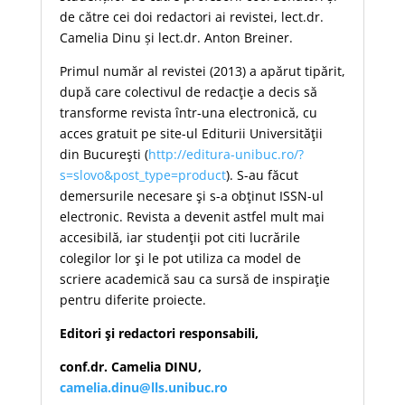
de către cei doi redactori ai revistei, lect.dr.
Camelia Dinu și lect.dr. Anton Breiner.
Primul număr al revistei (2013) a apărut tipărit,
după care colectivul de redacţie a decis să
transforme revista într-una electronică, cu
acces gratuit pe site-ul Editurii Universităţii
din Bucureşti (
http://editura-unibuc.ro/?
s=slovo&post_type=product
). S-au făcut
demersurile necesare şi s-a obţinut ISSN-ul
electronic. Revista a devenit astfel mult mai
accesibilă, iar studenţii pot citi lucrările
colegilor lor şi le pot utiliza ca model de
scriere academică sau ca sursă de inspiraţie
pentru diferite proiecte.
Editori şi redactori responsabili,
conf.dr. Camelia DINU,
camelia.dinu@lls.unibuc.ro