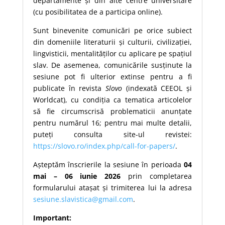
departamente și din alte centre universitare
(cu posibilitatea de a participa online).
Sunt binevenite comunicări pe orice subiect
din domeniile literaturii și culturii, civilizației,
lingvisticii, mentalităților cu aplicare pe spațiul
slav. De asemenea, comunicările susținute la
sesiune pot fi ulterior extinse pentru a fi
publicate în revista
Slovo
(indexată CEEOL și
Worldcat), cu condiția ca tematica articolelor
să fie circumscrisă problematicii anunțate
pentru numărul 16; pentru mai multe detalii,
puteți consulta site-ul revistei:
https://slovo.ro/index.php/call-for-papers/
.
Așteptăm înscrierile la sesiune în perioada
04
mai – 06 iunie 2026
prin completarea
formularului atașat și trimiterea lui la adresa
sesiune.slavistica@gmail.com
.
Important: