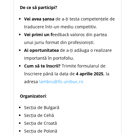
De ce să participi?
Vei avea
șansa
de a-ți testa competențele de
traducere într-un mediu competitiv.
Vei primi un f
eedback valoros din partea
unui juriu format din profesioniști.
Ai oportunitatea
de a-ți adăuga o realizare
importantă în portofoliu.
Cum să te înscrii?
Trimite formularul de
înscriere până la data de
4 aprilie 2025
, la
adresa
lambru@lls.unibuc.ro
Organizatori
:
Secția de Bulgară
Secția de Cehă
Secția de Croată
Secția de Polonă