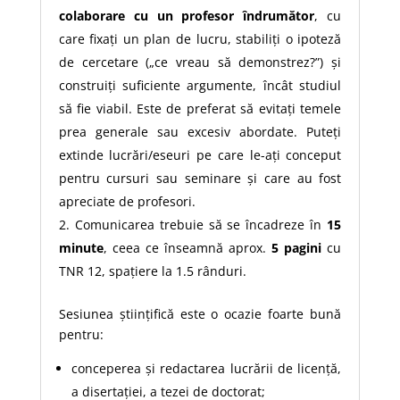
colaborare cu un profesor îndrumător
, cu
care fixați un plan de lucru, stabiliți o ipoteză
de cercetare („ce vreau să demonstrez?”) și
construiți suficiente argumente, încât studiul
să fie viabil. Este de preferat să evitați temele
prea generale sau excesiv abordate. Puteți
extinde lucrări/eseuri pe care le-ați conceput
pentru cursuri sau seminare și care au fost
apreciate de profesori.
Comunicarea trebuie să se încadreze în
15
minute
, ceea ce înseamnă aprox.
5 pagini
cu
TNR 12, spațiere la 1.5 rânduri.
Sesiunea științifică este o ocazie foarte bună
pentru:
conceperea și redactarea lucrării de licență,
a disertației, a tezei de doctorat;