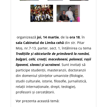
organizează
joi, 14 martie
, de la
ora 18
, în
sala Cabinetul de Limba cehă
din str. Pitar
Moș, nr.7-13, parter, sect. 1, întâlnirea cu tema
Tradițiile și obiceiurile de primăvară la români,
bulgari, cehi, croați, macedoneni, polonezi, rușii
lipoveni, slovaci și ucraineni
. Sunt invitați să
participe studenții, masteranzii, doctoranzii
din domeniul științelor umaniste (filologie,
studii culturale, istorie, filosofie, jurnalistică,
relații internaționale, drept, teologie),
profesorii și cercetătorii.
Vor prezenta această temă: