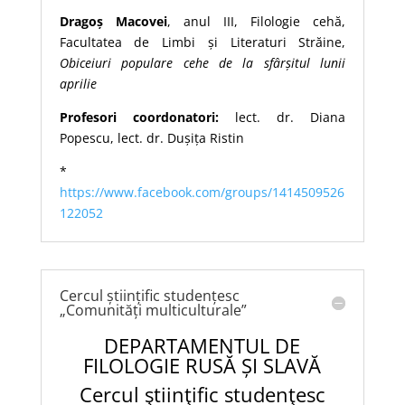
Dragoș Macovei
, anul III, Filologie cehă,
Facultatea de Limbi și Literaturi Străine,
Obiceiuri populare cehe de la sfârșitul lunii
aprilie
Profesori coordonatori:
lect. dr. Diana
Popescu, lect. dr. Dușița Ristin
*
https://www.facebook.com/groups/1414509526
122052
Cercul științific studențesc
„Comunități multiculturale”
DEPARTAMENTUL DE
FILOLOGIE RUSĂ ȘI SLAVĂ
Cercul ştiinţific studenţesc