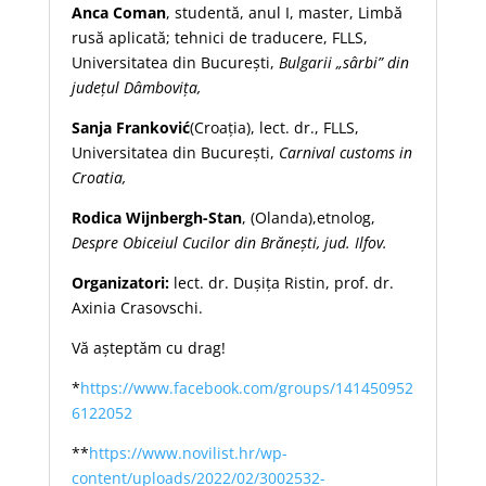
Anca Coman
, studentă, anul I, master, Limbă
rusă aplicată; tehnici de traducere, FLLS,
Universitatea din București,
Bulgarii „sârbi” din
județul Dâmbovița,
Sanja Franković
(Croația), lect. dr., FLLS,
Universitatea din București,
Carnival customs in
Croatia,
Rodica Wijnbergh-Stan
, (Olanda),etnolog,
Despre Obiceiul Cucilor din Brănești, jud. Ilfov.
Organizatori:
lect. dr. Dușița Ristin, prof. dr.
Axinia Crasovschi.
Vă așteptăm cu drag!
*
https://www.facebook.com/groups/141450952
6122052
**
https://www.novilist.hr/wp-
content/uploads/2022/02/3002532-