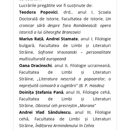
Lucrările pregătite vor fi susținute de:
Teodora Popovici
, drd., anul I, Școala
Doctorală de Istorie, Facultatea de Istorie,
Un
cronicar sârb despre Țara Românească: opera
istorică a lui Gheorghe Brancovici
Marius Rață, Andrei Stamate
, anul I, Filologie
bulgară, Facultatea de Limbi și Literaturi
Străine,
Sofronie Vraceanski – personalitate
multiculturală europeană
Oana Dracinschi
, anul II, Filologie ucraineană,
Facultatea de Limbi și Literaturi
Străine,
„Literatura nescrisă a popoarelor, o
neprețuită comoară a cugetării” (B. P. Hasdeu)
Doinița Ștefania Pană
, anul III, Filologie cehă,
Facultatea de Limbi și Literaturi
Străine,
Obiceiul ceh precreștin „Morana”
Andrei Vlad Săndulescu
, anul III, Filologie
cehă, Facultatea de Limbi și Literaturi
Străine,
Înălțarea Armindenului în Cehia