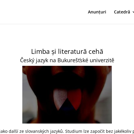
Anunțuri
Catedră
Limba și literatură cehă
Český jazyk na Bukurešťské univerzitě
 jako další ze slovanských jazyků. Studium lze započít bez jakékoliv 