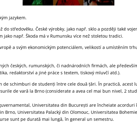
kým jazykem.
do středověku. České výrobky, jako např. sklo a později také vojens
em jako např. Škoda má v Rumunsku více než stoletou tradici.
vropě a svým ekonomickým potenciálem, velikostí a umístěním trh
ných českých, rumunských, či nadnárodních firmách, ale především
ika, redaktorství a jiné práce s textem, tiskový mluvčí atd.).
de schimburi de studenți între cele două țări. În practică, acest 
rile de vară la Brno (considerate a avea cel mai bun nivel, 2 stude
rguvernamental, Universitatea din București are încheiate acorduri
din Brno, Universitatea Palacký din Olomouc, Universitatea Bohemiei
burse sunt pe durată mai lungă, în general un semestru.