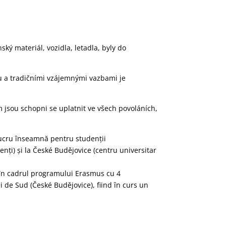
ký materiál, vozidla, letadla, byly do
u a tradičními vzájemnými vazbami je
 jsou schopni se uplatnit ve všech povoláních,
lucru înseamnă pentru studenții
nți) și la České Budějovice (centru universitar
 în cadrul programului Erasmus cu 4
 de Sud (České Budějovice), fiind în curs un