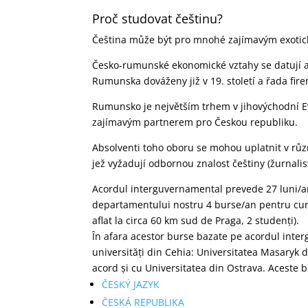
Proč studovat češtinu?
Čeština může být pro mnohé zajímavým exotic
Česko-rumunské ekonomické vztahy se datují až 
Rumunska dováženy již v 19. století a řada fir
Rumunsko je největším trhem v jihovýchodní E
zajímavým partnerem pro Českou republiku.
Absolventi toho oboru se mohou uplatnit v růz
jež vyžadují odbornou znalost češtiny (žurnalist
Acordul interguvernamental prevede 27 luni/an 
departamentului nostru 4 burse/an pentru cursu
aflat la circa 60 km sud de Praga, 2 studenți).
În afara acestor burse bazate pe acordul inte
universități din Cehia: Universitatea Masaryk 
acord și cu Universitatea din Ostrava. Aceste 
ČESKÝ JAZYK
ČESKÁ REPUBLIKA