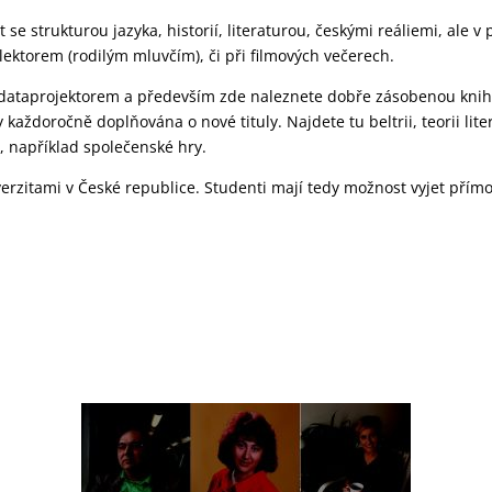
se strukturou jazyka, historií, literaturou, českými reáliemi, ale 
ektorem (rodilým mluvčím), či při filmových večerech.
 dataprojektorem a především zde naleznete dobře zásobenou kniho
každoročně doplňována o nové tituly. Najdete tu beltrii, teorii litera
i, například společenské hry.
itami v České republice. Studenti mají tedy možnost vyjet přímo 